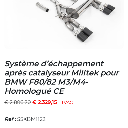
Système d’échappement
après catalyseur Milltek pour
BMW F80/82 M3/M4-
Homologué CE
€
2.806,20
€
2.329,15
TVAC
Ref :
SSXBM1122