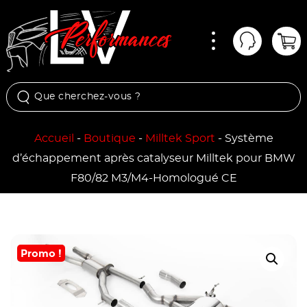
Menu
Mon comp
Pan
Accueil
-
Boutique
-
Milltek Sport
-
Système
d’échappement après catalyseur Milltek pour BMW
F80/82 M3/M4-Homologué CE
Promo !