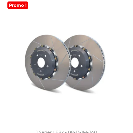
Promo !
1 Series | E8x - 08-13-1M-340