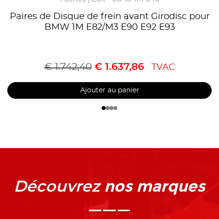
Paires de Disque de frein avant Girodisc pour
BMW 1M E82/M3 E90 E92 E93
€
1.742,40
€
1.637,86
TVAC
Ajouter au panier
nos marques
Découvrez