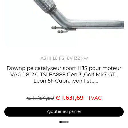
A3 III 1.8 FSI 8V 132 Kw
Downpipe catalyseur sport HJS pour moteur
VAG 1.8-2.0 TSI EA888 Gen.3 ,Golf Mk7 GTI,
Leon 5F Cupra ,voir liste
compatibilités,Homologué CE, référence
90951115
€
1.754,50
€
1.631,69
TVAC
Ajouter au panier