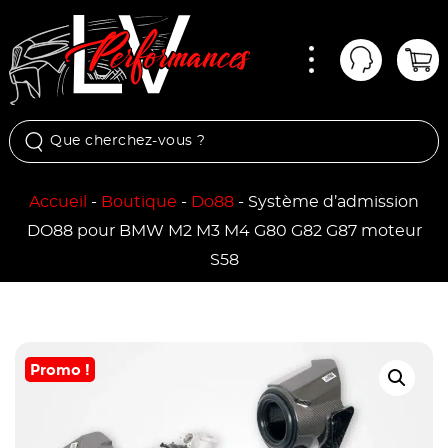
Menu
Mon comp
Pan
Accueil
-
Boutique
-
Do88
-
Système d’admission
DO88 pour BMW M2 M3 M4 G80 G82 G87 moteur
S58
Promo !