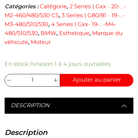
Catégories :
Catégorie
,
2 Series | Gxx - 20-...-
M2-460/480/530 CS
,
3 Series | G80/81 - 19-...-
M3-480/510/530
,
4 Series | Gxx- 19-...-M4-
480/510/530
,
BMW
,
Esthetique
,
Marque du
véhicule
,
Moteur
En stock livraison 1 à 4 jours ouvrables
Ajouter au panier
DESCRIPTION
Description