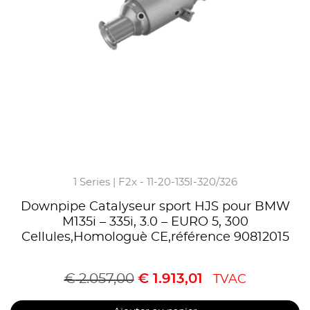
1 Series | F2x - 11-20-135I-320/326
Downpipe Catalyseur sport HJS pour BMW
M135i – 335i, 3.0 – EURO 5, 300
Cellules,Homologuè CE,référence 90812015
€
2.057,00
€
1.913,01
TVAC