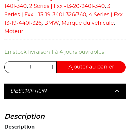
140I-340
,
2 Series | Fxx -13-20-240I-340
,
3
Series | Fxx - 13-19-340I-326/360
,
4 Series | Fxx-
13-19-440I-326
,
BMW
,
Marque du véhicule
,
Moteur
En stock livraison 1 à 4 jours ouvrables
Ajouter au panier
DESCRIPTION
Description
Description