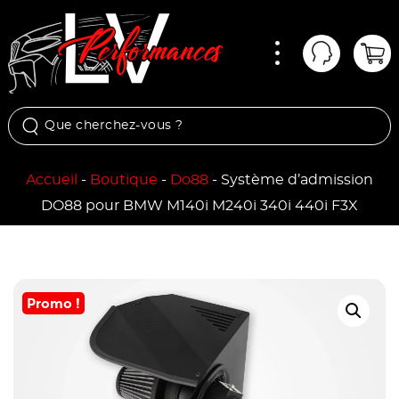
Menu
Mon comp
Pan
Accueil
-
Boutique
-
Do88
-
Système d’admission
DO88 pour BMW M140i M240i 340i 440i F3X
Promo !