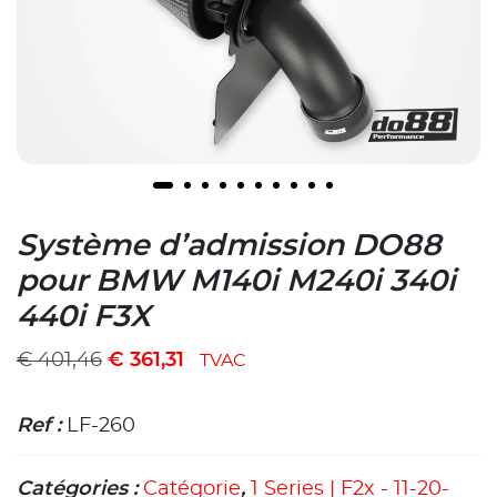
Système d’admission DO88
pour BMW M140i M240i 340i
440i F3X
€
401,46
€
361,31
TVAC
Ref :
LF-260
Catégories :
Catégorie
,
1 Series | F2x - 11-20-