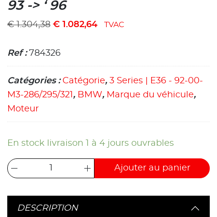
93 -> ‘ 96
€
1.304,38
€
1.082,64
TVAC
Ref :
784326
Catégories :
Catégorie
,
3 Series | E36 - 92-00-
M3-286/295/321
,
BMW
,
Marque du véhicule
,
Moteur
En stock livraison 1 à 4 jours ouvrables
Ajouter au panier
DESCRIPTION