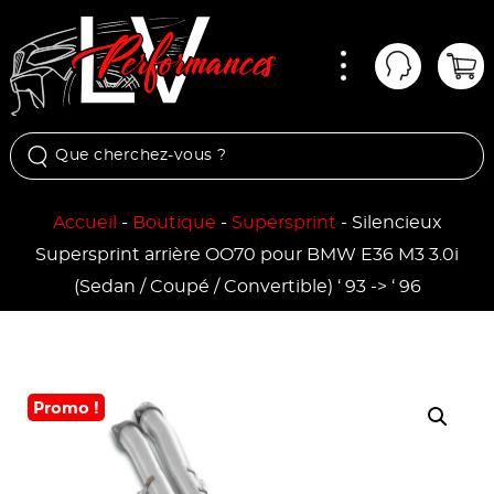
Menu
Mon comp
Pan
Accueil
-
Boutique
-
Supersprint
-
Silencieux
Supersprint arrière OO70 pour BMW E36 M3 3.0i
(Sedan / Coupé / Convertible) ‘ 93 -> ‘ 96
Promo !