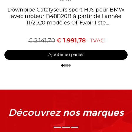
Downpipe Catalyseurs sport HJS pour BMW
avec moteur B48B20B à partir de l’année
11/2020 modèles OPF,voir liste
compatibilités,Homologué CE, référence
90822075
€
2.141,70
€
1.991,78
TVAC
Ajouter au panier
nos marques
Découvrez