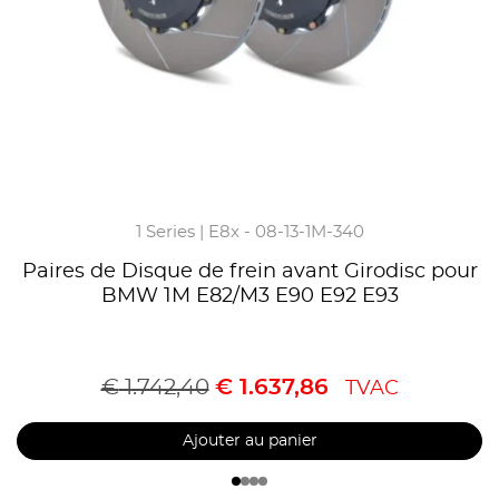
1 Series | E8x - 08-13-1M-340
Paires de Disque de frein avant Girodisc pour
BMW 1M E82/M3 E90 E92 E93
€
1.742,40
€
1.637,86
TVAC
Ajouter au panier