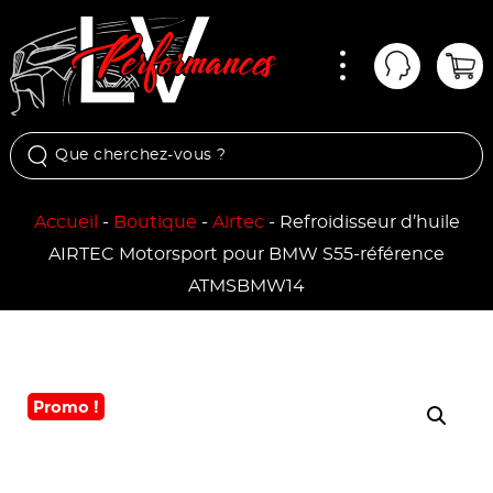
Menu
Mon comp
Pan
Accueil
-
Boutique
-
Airtec
-
Refroidisseur d’huile
AIRTEC Motorsport pour BMW S55-référence
ATMSBMW14
Promo !