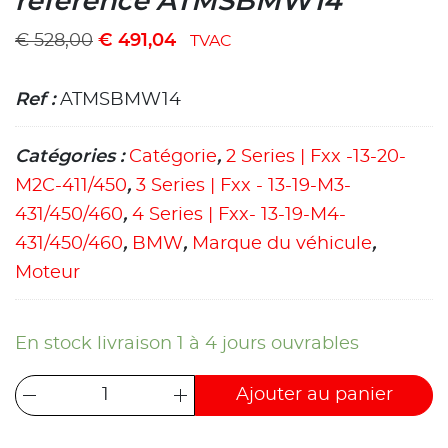
référence ATMSBMW14
€
528,00
€
491,04
TVAC
Ref :
ATMSBMW14
Catégories :
Catégorie
,
2 Series | Fxx -13-20-
M2C-411/450
,
3 Series | Fxx - 13-19-M3-
431/450/460
,
4 Series | Fxx- 13-19-M4-
431/450/460
,
BMW
,
Marque du véhicule
,
Moteur
En stock livraison 1 à 4 jours ouvrables
Ajouter au panier