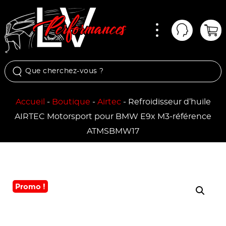
Menu
Mon comp
Pan
Accueil
-
Boutique
-
Airtec
-
Refroidisseur d’huile
AIRTEC Motorsport pour BMW E9x M3-référence
ATMSBMW17
Promo !