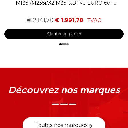
M135i/M235i/X2 M35i xDrive EURO 6d-
Temp,Homologué CE,référence 90822031
€
2.141,70
€
1.991,78
TVAC
Ajouter au panier
nos marques
Découvrez
Toutes nos marques