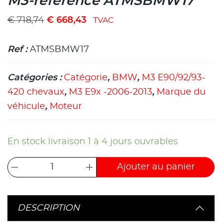
M3-référence ATMSBMW17
€
718,74
€
668,43
TVAC
Ref :
ATMSBMW17
Catégories :
Catégorie
,
BMW
,
M3 E90/92/93-
420 chevaux
,
M3 E9x -2006-2013
,
Marque du
véhicule
,
Moteur
En stock livraison 1 à 4 jours ouvrables
Ajouter au panier
DESCRIPTION