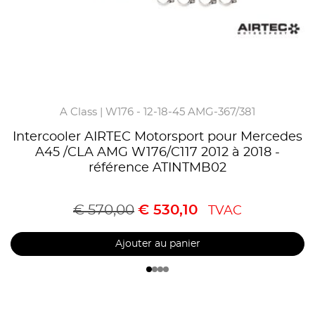
A Class | W176 - 12-18-45 AMG-367/381
Intercooler AIRTEC Motorsport pour Mercedes
A45 /CLA AMG W176/C117 2012 à 2018 -
référence ATINTMB02
€
570,00
€
530,10
TVAC
Ajouter au panier