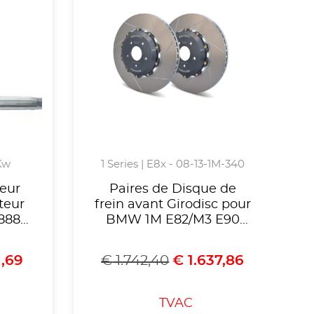
 Kw
1 Series | E8x - 08-13-1M-340
eur
Paires de Disque de
teur
frein avant Girodisc pour
A888
BMW 1M E82/M3 E90
TI,
E92 E93
liste
1,69
€
1.742,40
€
1.637,86
mologué
1115
TVAC