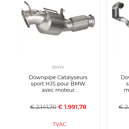
BMW
Downpipe Catalyseurs
Do
sport HJS pour BMW
s
avec moteur
m
B48B20A/B jusqu’à
T(F
10/2020 modèles OPF
G
€
2.141,70
€
1.991,78
€
2
(voir liste
Sk
compatibilités),Homologué
Leo
CE, référence 90822070
CE,
TVAC