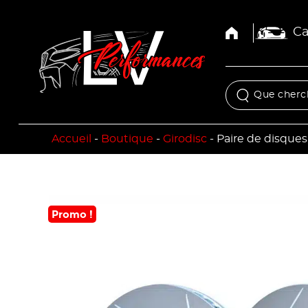
Ca
Accueil
-
Boutique
-
Girodisc
-
Paire de disques
Promo !