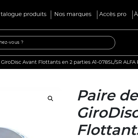
talogue produits
Nos marques
Accès pro
À
 GiroDisc Avant Flottants en 2 parties A1-078SL/SR ALFA
Paire de
GiroDis
Flottant