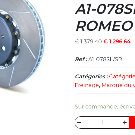
A1-078S
ROMEO 4
€
1.379,40
€
1.296,64
Ref :
A1-078SL/SR
Catégories :
Catégori
Freinage
,
Marque du v
Sur commande, écrive