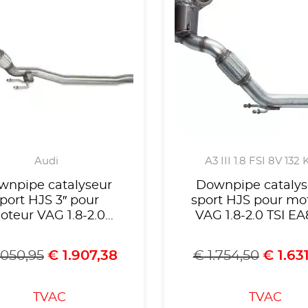
Audi
A3 III 1.8 FSI 8V 132
wnpipe catalyseur
Downpipe catalys
port HJS 3″ pour
sport HJS pour mo
oteur VAG 1.8-2.0
VAG 1.8-2.0 TSI E
)SI EA888 Gen.3 VW
Gen.3 ,Golf Mk7 G
olf Mk7R,Audi S3,
Leon 5F Cupra ,voir 
.050,95
€
1.907,38
€
1.754,50
€
1.63
oda Octavia ,Seat
compatibilités,Ho
n Cupra,Homologué
CE, référence 9095
 référence 90951135
TVAC
TVAC