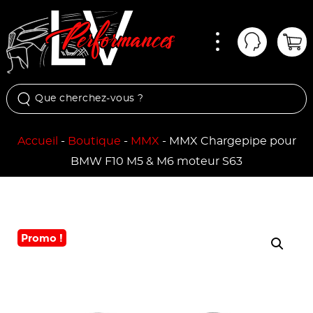
Menu
Mon comp
Pan
Accueil
-
Boutique
-
MMX
-
MMX Chargepipe pour
BMW F10 M5 & M6 moteur S63
Promo !