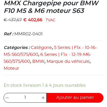
MMX Chargepipe pour BMW
F10 M5 & M6 moteur S63
€
437,67
€
402,66
TVAC
Ref :
MMR02-0401
Catégories :
Catégorie
,
5 Series | F1x - 10-16-
M5-560/575/600
,
6 Series | F1x - 12-19-M6-
560/575/600
,
BMW
,
Marque du véhicule
,
Moteur
En stock livraison 1 à 4 jours ouvrables
Ajouter au panier