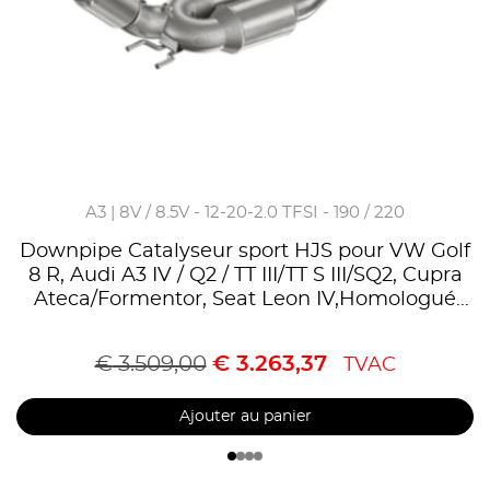
A3 | 8V / 8.5V - 12-20-2.0 TFSI - 190 / 220
Downpipe Catalyseur sport HJS pour VW Golf
8 R, Audi A3 IV / Q2 / TT III/TT S III/SQ2, Cupra
Ateca/Formentor, Seat Leon IV,Homologué
CE,référence 90821185
€
3.509,00
€
3.263,37
TVAC
Ajouter au panier