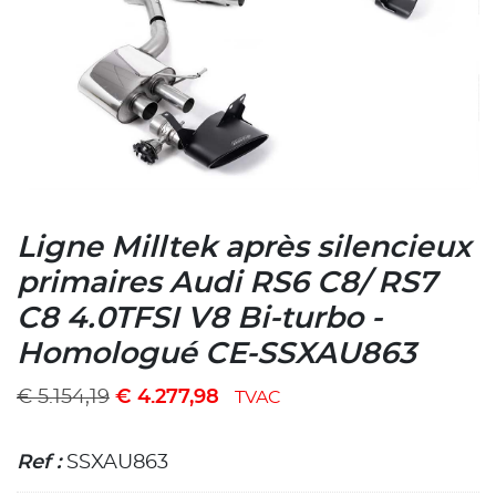
Ligne Milltek après silencieux
primaires Audi RS6 C8/ RS7
C8 4.0TFSI V8 Bi-turbo -
Homologué CE-SSXAU863
€
5.154,19
€
4.277,98
TVAC
Ref :
SSXAU863