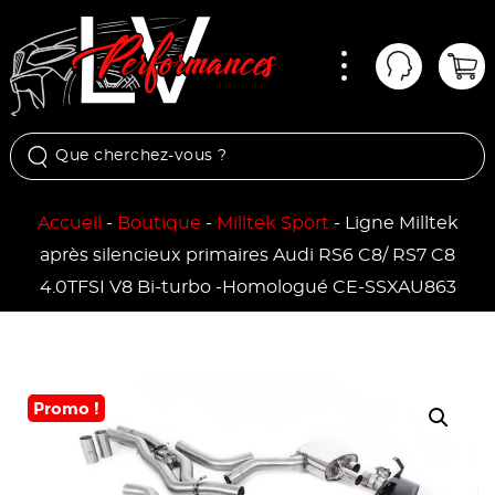
Menu
Mon comp
Pan
Accueil
-
Boutique
-
Milltek Sport
-
Ligne Milltek
après silencieux primaires Audi RS6 C8/ RS7 C8
4.0TFSI V8 Bi-turbo -Homologué CE-SSXAU863
Promo !