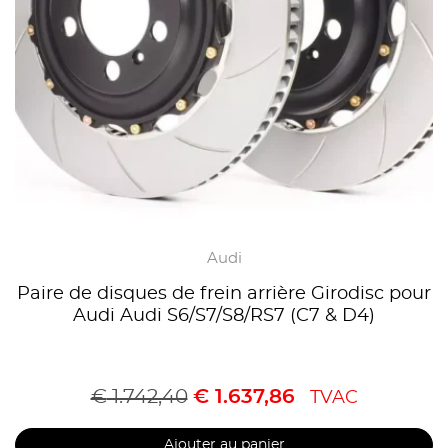
Audi
Paire de disques de frein arrière Girodisc pour
Audi Audi S6/S7/S8/RS7 (C7 & D4)
€
1.742,40
€
1.637,86
TVAC
Ajouter au panier