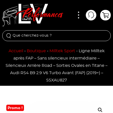
Menu
Mon comp
Pan
Accueil
-
Boutique
-
Milltek Sport
-
Ligne Milltek
après FAP – Sans silencieux intermédiaire –
Silencieux Arrière Road – Sorties Ovales en Titane –
Audi RS4 B9 2.9 V6 Turbo Avant (FAP) (2019+) –
SSXAU827
Promo !