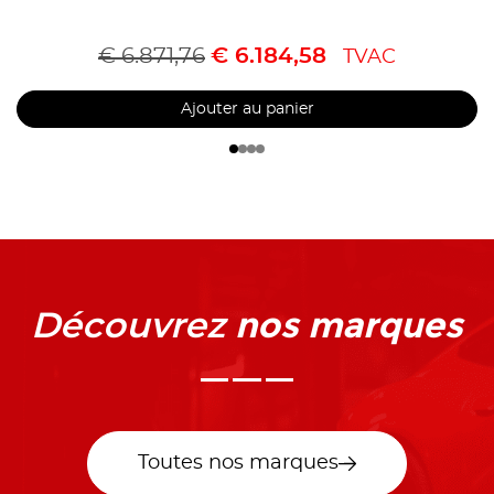
€
6.871,76
€
6.184,58
TVAC
Ajouter au panier
nos marques
Découvrez
Toutes nos marques