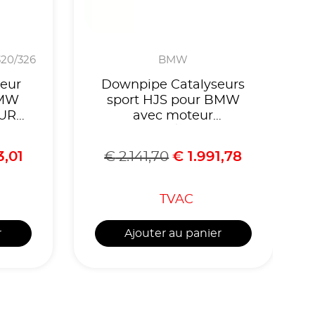
-320/326
BMW
eur
Downpipe Catalyseurs
BMW
sport HJS pour BMW
 EURO
avec moteur
B48B20A/B jusqu’à
guè
10/2020 modèles OPF
3,01
€
2.141,70
€
1.991,78
2015
(voir liste
compatibilités),Homologué
CE, référence 90822070
TVAC
r
Ajouter au panier