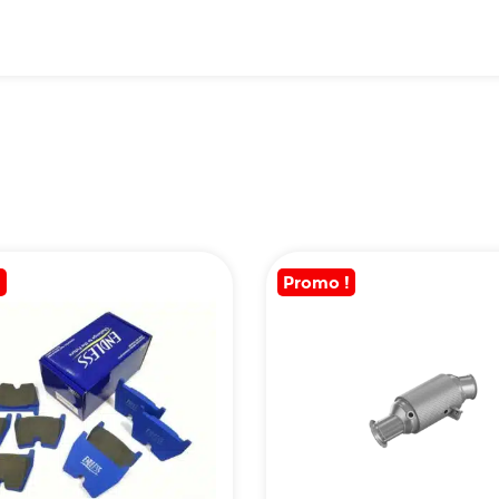
!
Promo !