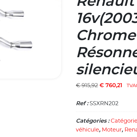
Renault 
16v(200
Chrome-
Résonné
silencie
€
915,92
€
760,21
TVA
Ref :
SSXRN202
Catégories :
Catégori
véhicule
,
Moteur
,
Ren