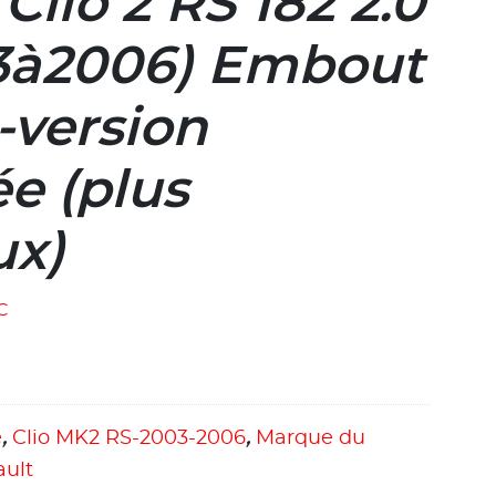
Clio 2 RS 182 2.0
3à2006) Embout
version
e (plus
ux)
C
e
,
Clio MK2 RS-2003-2006
,
Marque du
ault