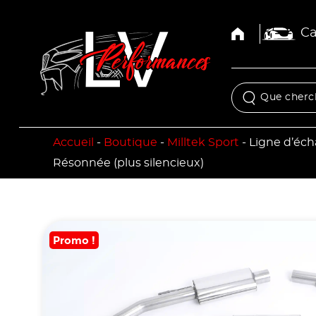
Ca
Accueil
-
Boutique
-
Milltek Sport
-
Ligne d’éc
Résonnée (plus silencieux)
Promo !