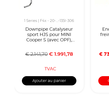
1 Series | F4x - 20-...-135I-306
Downpipe Catalyseur
En
sport HJS pour MINI
frei
Cooper S (avec OPF),
John Cooper Works,
M135i/M235i/X2 M35i
Q
€
73
€
2.141,70
€
1.991,78
xDrive EURO 6d-
Temp,Homologué
CE,référence 90822031
TVAC
Ajouter au panier