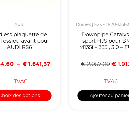
Audi
1 Series | F2x - 11-20-135I
dless plaquette de
Downpipe Catalys
n essieu avant pour
sport HJS pour 
AUDI RS6
M135i – 335i, 3.0 –
C7/RS4/R8/RS-
5, 300
3/LAMBORGHINI-
Cellules,Homolo
4,60
€
1.641,37
–
€
2.057,00
€
1.91
EIP159
CE,référence 9081
TVAC
TVAC
Choix des options
Ajouter au panie