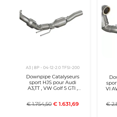
A3 | 8P - 04-12-2.0 TFSI-200
Downpipe Catalyseurs
Do
sport HJS pour Audi
spor
A3,TT , VW Golf 5 GTI ,
VI A
….Convient uniquement
aux modèles à traction
€
1.754,50
€
1.631,69
€
2.
avant ,Homologué
r
CE,référence 90951105