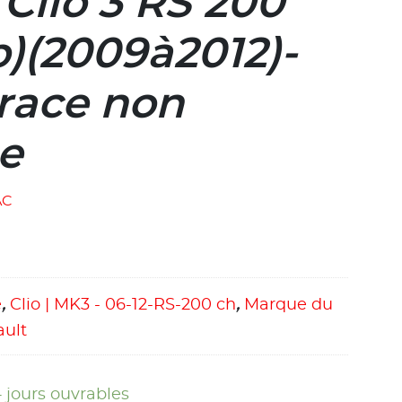
Clio 3 RS 200
p)(2009à2012)-
 race non
e
AC
e
,
Clio | MK3 - 06-12-RS-200 ch
,
Marque du
ault
4 jours ouvrables