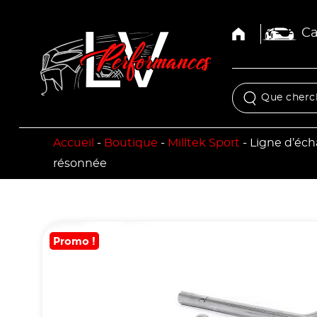
Ca
Accueil
-
Boutique
-
Milltek Sport
-
Ligne d’éch
résonnée
Promo !