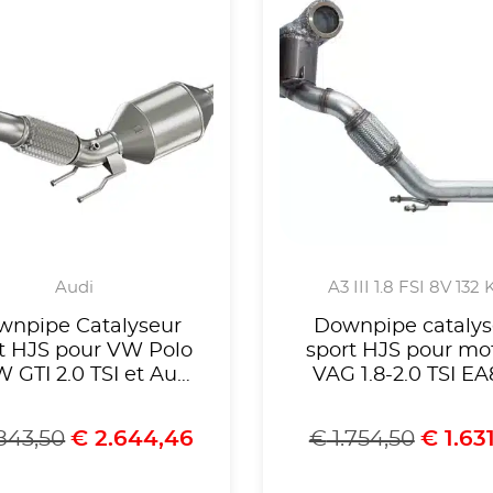
Audi
A3 III 1.8 FSI 8V 132
wnpipe Catalyseur
Downpipe catalys
t HJS pour VW Polo
sport HJS pour mo
W GTI 2.0 TSI et Audi
VAG 1.8-2.0 TSI E
A1 40 TFSI 2.0-
Gen.3 ,Golf Mk7 G
Homologue CE-
Leon 5F Cupra ,voir 
843,50
€
2.644,46
€
1.754,50
€
1.63
éférence 90821165
compatibilités,Ho
CE, référence 9095