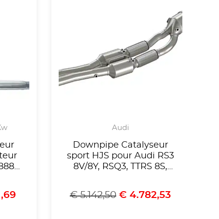
 Kw
Audi
eur
Downpipe Catalyseur
teur
sport HJS pour Audi RS3
A888
8V/8Y, RSQ3, TTRS 8S,
TI,
Formentor VZ5 2.5 TFSI
liste
avec OPF -Homologue
1,69
€
5.142,50
€
4.782,53
mologué
CE-référence 90821170
1115