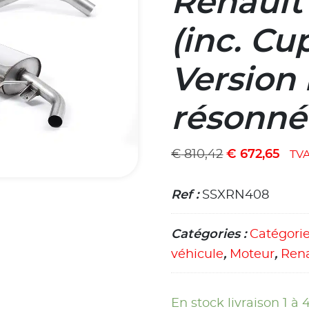
Renault 
(inc. Cu
Version
résonné
€
810,42
€
672,65
TV
Ref :
SSXRN408
Catégories :
Catégori
véhicule
,
Moteur
,
Ren
En stock livraison 1 à 