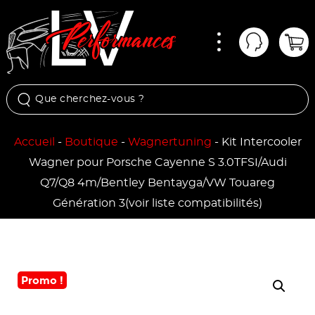
Menu
Mon comp
Pan
Accueil
-
Boutique
-
Wagnertuning
-
Kit Intercooler
Wagner pour Porsche Cayenne S 3.0TFSI/Audi
Q7/Q8 4m/Bentley Bentayga/VW Touareg
Génération 3(voir liste compatibilités)
Promo !