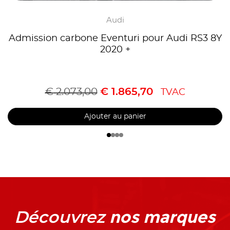
Audi
Admission carbone Eventuri pour Audi RS3 8Y
2020 +
€
2.073,00
€
1.865,70
TVAC
Ajouter au panier
nos marques
Découvrez