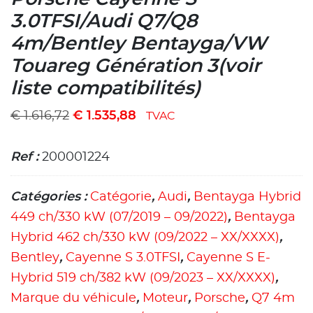
3.0TFSI/Audi Q7/Q8
4m/Bentley Bentayga/VW
Touareg Génération 3(voir
liste compatibilités)
€
1.616,72
€
1.535,88
TVAC
Ref :
200001224
Catégories :
Catégorie
,
Audi
,
Bentayga Hybrid
449 ch/330 kW (07/2019 – 09/2022)
,
Bentayga
Hybrid 462 ch/330 kW (09/2022 – XX/XXXX)
,
Bentley
,
Cayenne S 3.0TFSI
,
Cayenne S E-
Hybrid 519 ch/382 kW (09/2023 – XX/XXXX)
,
Marque du véhicule
,
Moteur
,
Porsche
,
Q7 4m