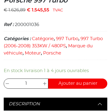
Porsche 997 Turbo
€
1.626,89
€
1.545,55
TVAC
Ref :
200001036
Catégories :
Catégorie
,
997 Turbo
,
997 Turbo
(2006-2008) 353KW / 480PS
,
Marque du
véhicule
,
Moteur
,
Porsche
En stock livraison 1 à 4 jours ouvrables
Ajouter au panier
DESCRIPTION