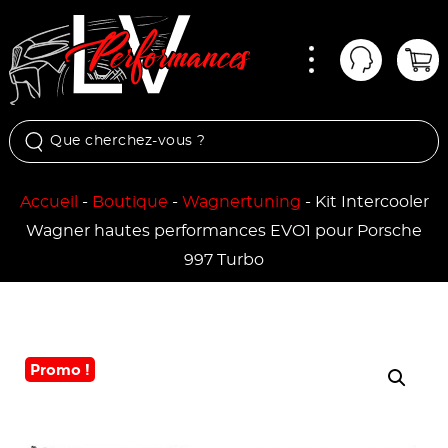
Menu
Mon comp
Pan
Accueil
-
Boutique
-
Wagnertuning
-
Kit Intercooler
Wagner hautes performances EVO1 pour Porsche
997 Turbo
Promo !