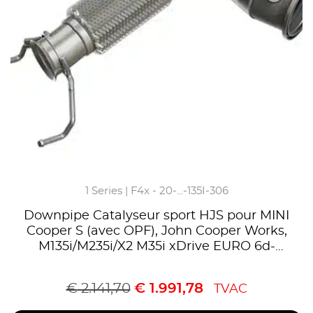
1 Series | F4x - 20-...-135I-306
Downpipe Catalyseur sport HJS pour MINI
Cooper S (avec OPF), John Cooper Works,
M135i/M235i/X2 M35i xDrive EURO 6d-
Temp,Homologué CE,référence 90822031
€
2.141,70
€
1.991,78
TVAC