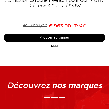
Admission carbone Eventuri pour Golf 7 GTI /
R / Leon 3 Cupra / S3 8V
€
1.070,00
€
963,00
TVAC
Ajouter au panier
nos marques
Découvrez