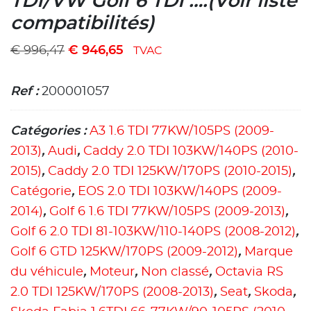
TDI/VW Golf 6 TDI ….(Voir liste
compatibilités)
€
996,47
€
946,65
TVAC
Ref :
200001057
Catégories :
A3 1.6 TDI 77KW/105PS (2009-
2013)
,
Audi
,
Caddy 2.0 TDI 103KW/140PS (2010-
2015)
,
Caddy 2.0 TDI 125KW/170PS (2010-2015)
,
Catégorie
,
EOS 2.0 TDI 103KW/140PS (2009-
2014)
,
Golf 6 1.6 TDI 77KW/105PS (2009-2013)
,
Golf 6 2.0 TDI 81-103KW/110-140PS (2008-2012)
,
Golf 6 GTD 125KW/170PS (2009-2012)
,
Marque
du véhicule
,
Moteur
,
Non classé
,
Octavia RS
2.0 TDI 125KW/170PS (2008-2013)
,
Seat
,
Skoda
,