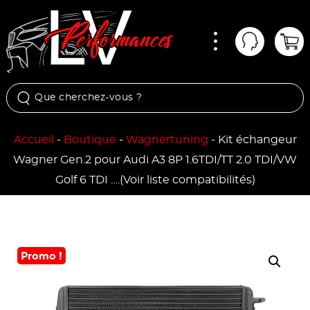
Menu
Mon comp
Pan
Accueil
-
Boutique
-
Wagnertuning
-
Kit échangeur
Wagner Gen.2 pour Audi A3 8P 1.6TDI/TT 2.0 TDI/VW
Golf 6 TDI ….(Voir liste compatibilités)
Promo !