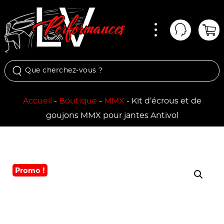
Menu
Mon comp
Pan
Accueil
-
Boutique
-
MMX
-
Kit d’écrous et de
goujons MMX pour jantes Antivol
Promo !