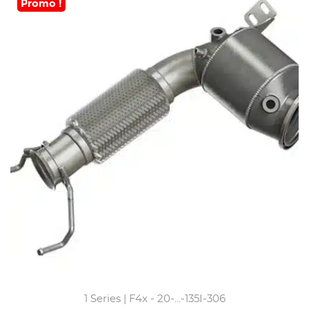
Promo !
1 Series | F4x - 20-...-135I-306