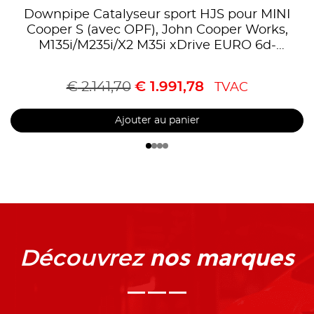
Downpipe Catalyseur sport HJS pour MINI
Cooper S (avec OPF), John Cooper Works,
M135i/M235i/X2 M35i xDrive EURO 6d-
Temp,Homologué CE,référence 90822031
€
2.141,70
€
1.991,78
TVAC
Ajouter au panier
nos marques
Découvrez