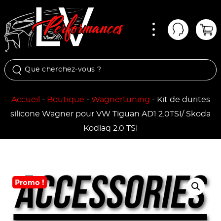
Menu
Mon comp
Pan
Accueil
-
Boutique
-
Wagnertuning
-
Kit de durites
silicone Wagner pour VW Tiguan AD1 2.0TSI/ Skoda
Kodiaq 2.0 TSI
Promo !