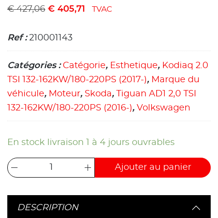
€
427,06
€
405,71
TVAC
Ref :
210001143
Catégories :
Catégorie
,
Esthetique
,
Kodiaq 2.0
TSI 132-162KW/180-220PS (2017-)
,
Marque du
véhicule
,
Moteur
,
Skoda
,
Tiguan AD1 2,0 TSI
132-162KW/180-220PS (2016-)
,
Volkswagen
En stock livraison 1 à 4 jours ouvrables
Ajouter au panier
DESCRIPTION