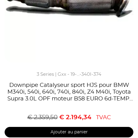
3 Series | Gxx - 19-...-340I-374
Downpipe Catalyseur sport HJS pour BMW
M340i, 540i, 640i, 740i, 840i, Z4 M40i, Toyota
Supra 3.0L OPF moteur B58 EURO 6d-TEMP,
300 Cellules,Homologué CE, référence
90822050
€
2.359,50
€
2.194,34
TVAC
Ajouter au panier