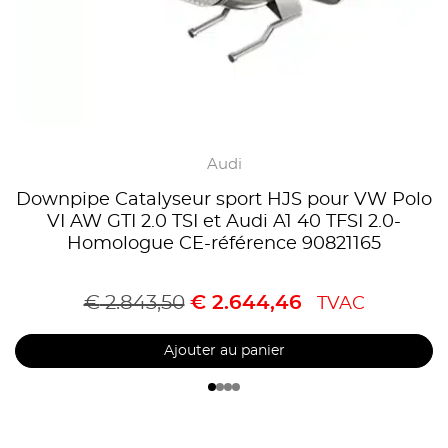
Audi
Downpipe Catalyseur sport HJS pour VW Polo
VI AW GTI 2.0 TSI et Audi A1 40 TFSI 2.0-
Homologue CE-référence 90821165
€
2.843,50
€
2.644,46
TVAC
Ajouter au panier