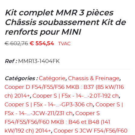
Kit complet MMR 3 pièces
Châssis soubassement Kit de
renforts pour MINI
€
602,76
€
554,54
TVAC
Ref :
MMR13-1404FK
Catégories :
Catégorie
,
Chassis & Freinage
,
Cooper D F54/F55/F56 MKB : B37 (85 kW/116
ch) 2014+
,
Cooper S | F5x - 14-...-2.0T-192 ch
,
Cooper S | F5x - 14-...-GP3-306 ch
,
Cooper S |
F5x - 14-...-JCW-211/231 ch
,
Cooper S
F54/F55/F56/F60 MKB : B46 et B48 (141
kW/192 ch) 2014+
,
Cooper S JCW F54/F56/F60