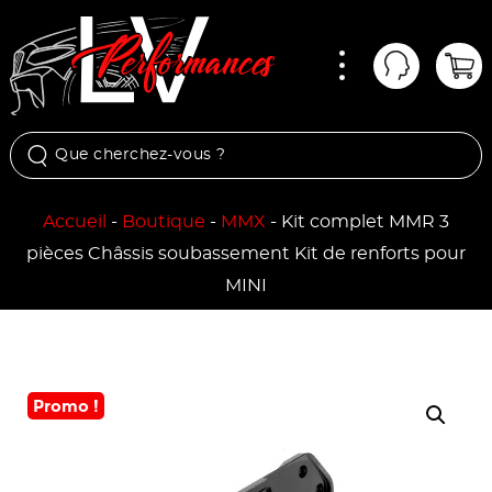
Menu
Mon comp
Pan
Accueil
-
Boutique
-
MMX
-
Kit complet MMR 3
pièces Châssis soubassement Kit de renforts pour
MINI
Promo !