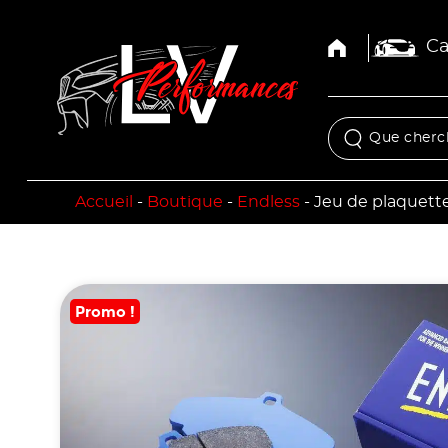
Ca
Accueil
-
Boutique
-
Endless
-
Jeu de plaquette
Promo !