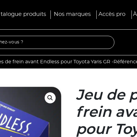
talogue produits
Nos marques
Accès pro
À
s de frein avant Endless pour Toyota Yaris GR -Référen
Jeu de 
frein av
pour Toy