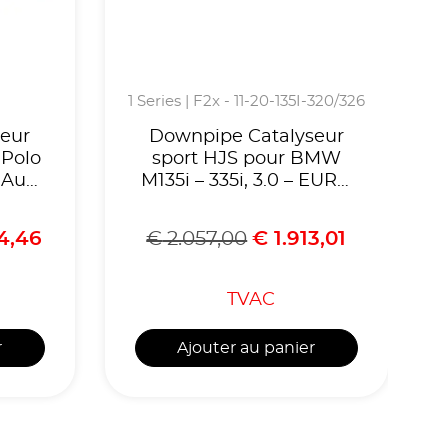
1 Series | F2x - 11-20-135I-320/326
eur
Downpipe Catalyseur
 Polo
sport HJS pour BMW
 Audi
M135i – 335i, 3.0 – EURO
5, 300
-
Cellules,Homologuè
4,46
€
2.057,00
€
1.913,01
65
CE,référence 90812015
TVAC
r
Ajouter au panier