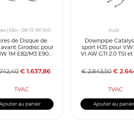
ries | E8x - 08-13-1M-340
Audi
ires de Disque de
Downpipe Catalys
n avant Girodisc pour
sport HJS pour VW
W 1M E82/M3 E90
VI AW GTI 2.0 TSI et
E92 E93
A1 40 TFSI 2.0-
Homologue CE
.742,40
€
1.637,86
€
2.843,50
€
2.64
référence 908211
TVAC
TVAC
Ajouter au panier
Ajouter au panie