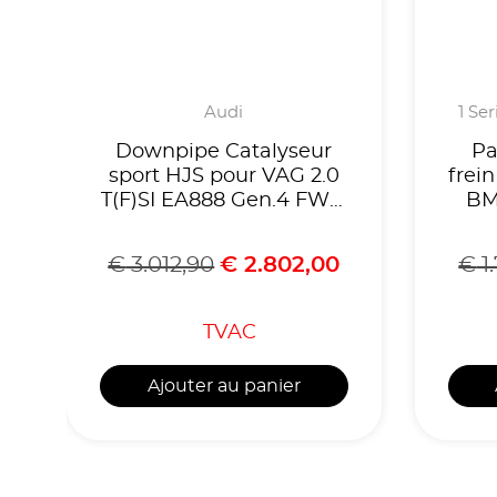
Audi
1 Se
Downpipe Catalyseur
Pa
sport HJS pour VAG 2.0
frei
T(F)SI EA888 Gen.4 FWD
BM
OPF VW Golf Mk8
GTI/Clubsport,Cupra
€
3.012,90
€
2.802,00
€
1
Formentor,Skoda
Octavia,Homologue
CE,référence 90821180
TVAC
Ajouter au panier