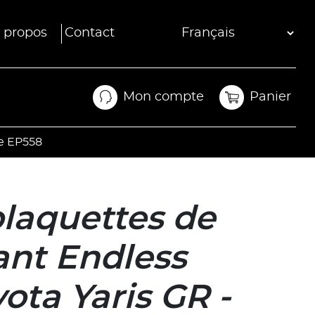
 propos
Contact
Mon compte
Panier
Mon compte
Panier
ce EP558
plaquettes de
ant Endless
ota Yaris GR -