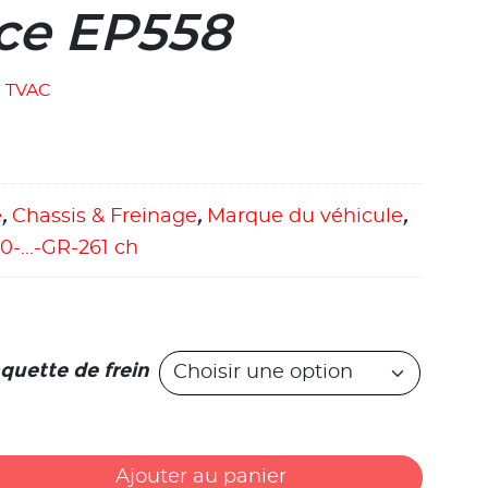
ce EP558
TVAC
e
,
Chassis & Freinage
,
Marque du véhicule
,
20-...-GR-261 ch
quette de frein
Ajouter au panier