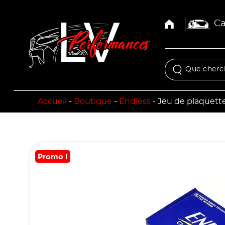
Ca
Accueil
-
Boutique
-
Endless
-
Jeu de plaquette
Promo !