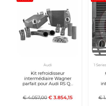
Audi
1 Serie
Kit refroidisseur
intermédiaire Wagner
parfait pour Audi RS Q8
in
/ Lamborghini Urus /
pou
Porsche Cayenne
€
4.057,00
€
3.854,15
€
1