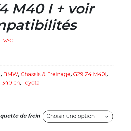
 M40 I + voir
mpatibilités
TVAC
e
,
BMW
,
Chassis & Freinage
,
G29 Z4 M40I
,
0T-340 ch
,
Toyota
quette de frein