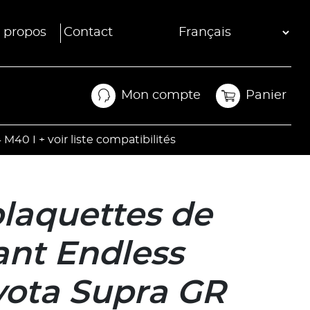
 propos
Contact
Mon compte
Panier
Mon compte
Panier
40 I + voir liste compatibilités
plaquettes de
ant Endless
yota Supra GR