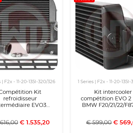
s | F2x - 11-20-135I-320/326
1 Series | F2x - 11-20-135I
Compétition Kit
Kit intercooler
refroidisseur
compétition EVO 2
termédiaire EVO3
BMW F20/21/22/F8
r BMW F20-22 F87
moteur N55 /F3
N55
.616,00
€
1.535,20
€
599,00
€
569,