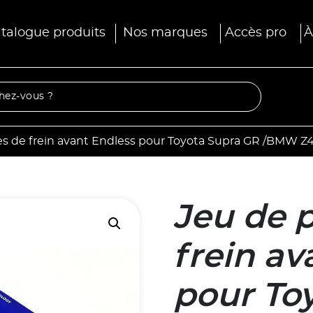
talogue produits
Nos marques
Accès pro
À
s de frein avant Endless pour Toyota Supra GR /BMW Z4 M
Jeu de 
frein av
pour To