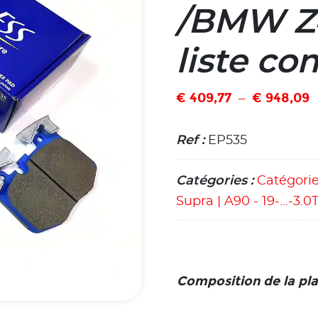
/BMW Z4
liste co
€
409,77
€
948,09
–
Ref :
EP535
Catégories :
Catégori
Supra | A90 - 19-...-3.
Composition de la pla