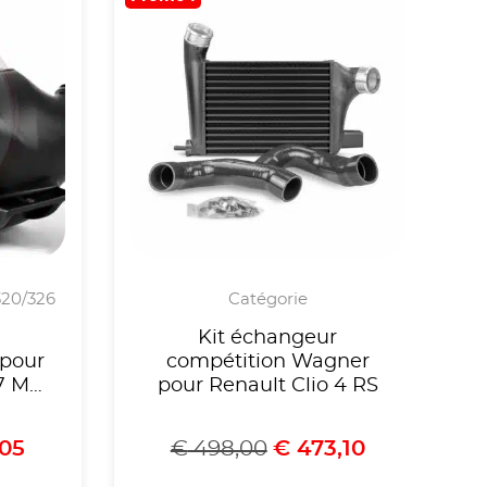
-320/326
Catégorie
Kit échangeur
 pour
compétition Wagner
7 M2
pour Renault Clio 4 RS
0
05
€
498,00
€
473,10