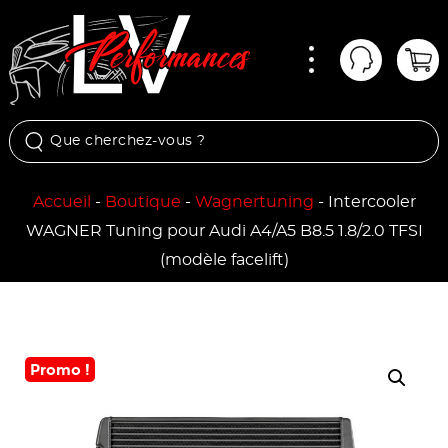
Menu
Mon comp
Pan
Accueil
-
Boutique
-
Wagnertuning
-
Intercooler
WAGNER Tuning pour Audi A4/A5 B8.5 1.8/2.0 TFSI
(modèle facelift)
Promo !