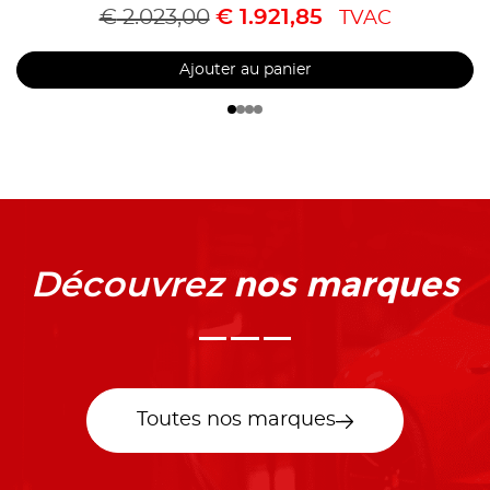
€
2.023,00
€
1.921,85
TVAC
Ajouter au panier
nos marques
Découvrez
Toutes nos marques