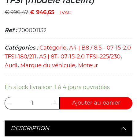
TFSI (modèle facelift)
€
996,47
€
946,65
TVAC
Ref :
200001132
Catégories :
Catégorie
,
A4 | B8 / 8.5 - 07-15-2.0
TFSI-180/211
,
A5 | 8T- 07-15-2.0 TFSI-225/230
,
Audi
,
Marque du véhicule
,
Moteur
En stock livraison 1 à 4 jours ouvrables
Ajouter au panier
DESCRIPTION