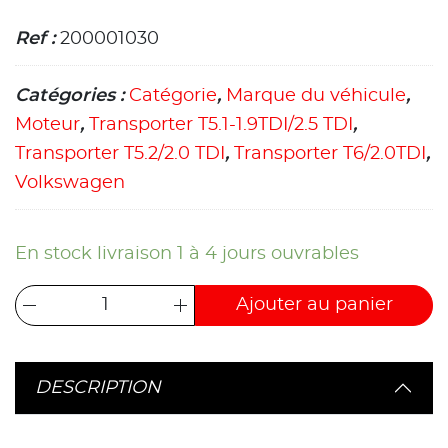
Ref :
200001030
Catégories :
Catégorie
,
Marque du véhicule
,
Moteur
,
Transporter T5.1-1.9TDI/2.5 TDI
,
Transporter T5.2/2.0 TDI
,
Transporter T6/2.0TDI
,
Volkswagen
En stock livraison 1 à 4 jours ouvrables
Ajouter au panier
DESCRIPTION