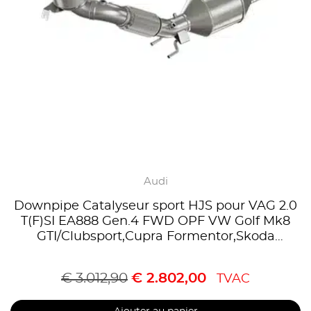
Audi
Downpipe Catalyseur sport HJS pour VAG 2.0
T(F)SI EA888 Gen.4 FWD OPF VW Golf Mk8
GTI/Clubsport,Cupra Formentor,Skoda
Octavia,Homologue CE,référence 90821180
€
3.012,90
€
2.802,00
TVAC