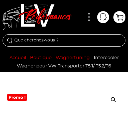
Menu
Mon comp
Pan
Accueil
-
Boutique
-
Wagnertuning
-
Intercooler
Wagner pour VW Transporter T5.1/ T5.2/T6
Promo !