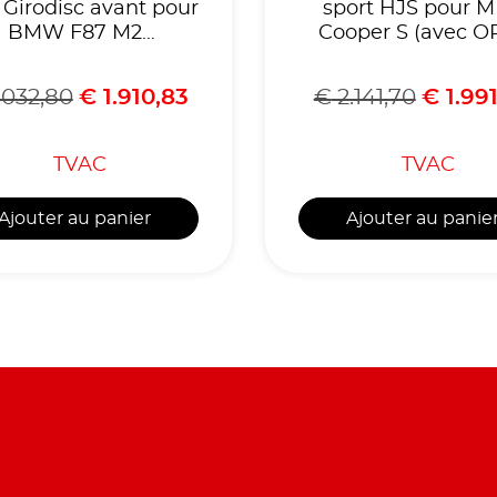
n Girodisc avant pour
sport HJS pour M
BMW F87 M2
Cooper S (avec OP
étition ou CS avec
John Cooper Wor
option gros frein
M135i/M235i/X2 M
.032,80
€
1.910,83
€
2.141,70
€
1.991
MW/BMW G87 M2
xDrive EURO 6d
Temp,Homolog
CE,référence 9082
TVAC
TVAC
Ajouter au panier
Ajouter au panie