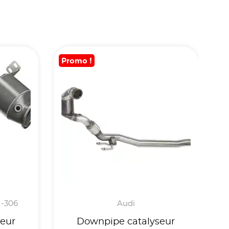
Promo !
5I-306
Audi
eur
Downpipe catalyseur