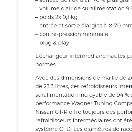
– surface de flux d’air 76 % plus gra
– volume d’air de suralimentation 9
– poids 2x 9,1 kg
– entrée et sortie élargies à Ø 70 m
– contre-pression minimale
– plug & play
L’échangeur intermédiaire hautes p
normes.
Avec des dimensions de maille de 2
de 23,3 litres, ces refroidisseurs in
suralimentation incroyable de 94 % 
performance Wagner Tuning Compétiti
Nissan GT-R offre toujours des perf
refroidisseurs intermédiaires ont ét
système CFD. Les diamètres de racco