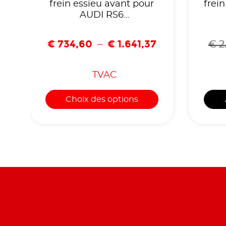
frein essieu avant pour
frei
AUDI RS6
C7/RS4/R8/RS-
Comp
Q3/LAMBORGHINI-
€
734,60
€
1.641,37
–
€
2
EIP159
B
TVAC
Choix des options