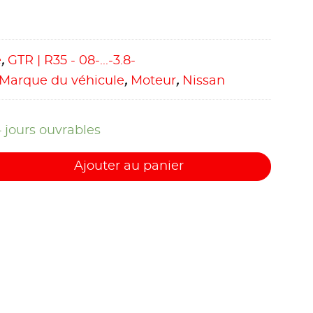
e
,
GTR | R35 - 08-...-3.8-
Marque du véhicule
,
Moteur
,
Nissan
4 jours ouvrables
Ajouter au panier