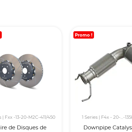
!
Promo !
s | Fxx -13-20-M2C-411/450
1 Series | F4x - 20-...-13
ire de Disques de
Downpipe Catalys