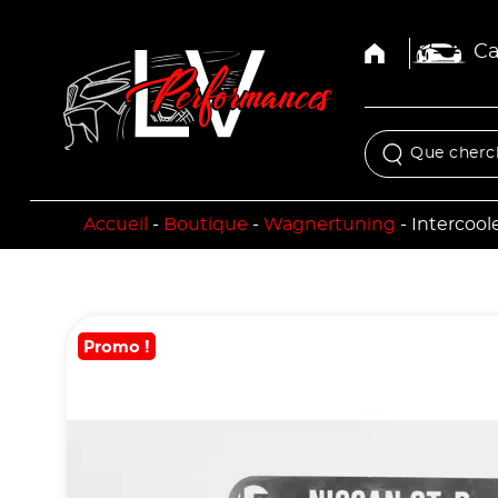
Ca
Accueil
-
Boutique
-
Wagnertuning
-
Intercool
Promo !