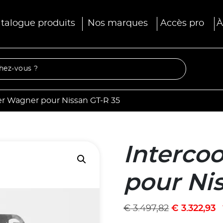
talogue produits
Nos marques
Accès pro
À
er Wagner pour Nissan GT-R 35
Interco
pour Ni
€
3.497,82
€
3.322,93