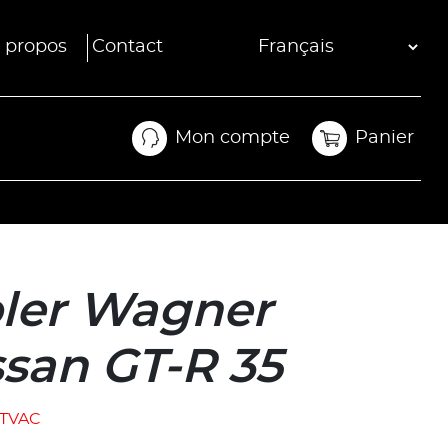
 propos
Contact
Mon compte
Panier
Mon compte
Panier
oler Wagner
ssan GT-R 35
TVAC