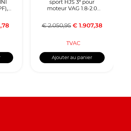
INI
sport HJS 3″ pour
F),
moteur VAG 1.8-2.0
ks,
T(F)SI EA888 Gen.3 VW
35i
Golf Mk7R,Audi S3,
,78
€
2.050,95
€
1.907,38
-
Skoda Octavia ,Seat
ué
Leon Cupra,Homologué
2031
CE, référence 90951135
TVAC
r
Ajouter au panier