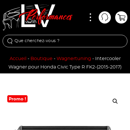
Menu
Mon comp
Pan
Accueil
-
Boutique
-
Wagnertuning
-
Intercooler
Wagner pour Honda Civic Type R FK2-(2015-2017)
Promo !