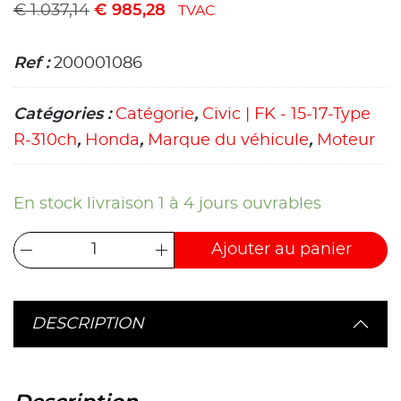
€
1.037,14
€
985,28
TVAC
Ref :
200001086
Catégories :
Catégorie
,
Civic | FK - 15-17-Type
R-310ch
,
Honda
,
Marque du véhicule
,
Moteur
En stock livraison 1 à 4 jours ouvrables
Ajouter au panier
DESCRIPTION