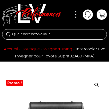
Menu
Mon comp
Pan
Accueil
-
Boutique
-
Wagnertuning
-
Intercooler Evo
1 Wagner pour Toyota Supra JZA80 (MK4)
Promo !