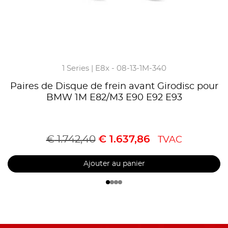
1 Series | E8x - 08-13-1M-340
Paires de Disque de frein avant Girodisc pour
BMW 1M E82/M3 E90 E92 E93
€
1.742,40
€
1.637,86
TVAC
Ajouter au panier