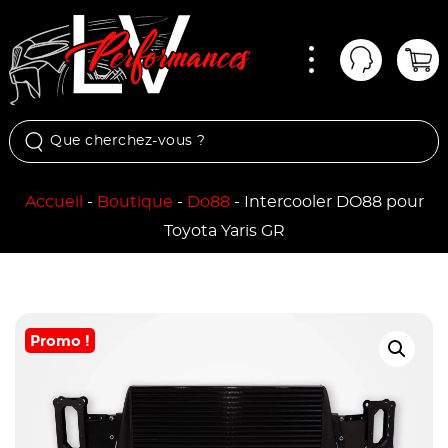
Menu
Mon comp
Pan
Accueil
-
Boutique
-
Do88
-
Intercooler DO88 pour
Toyota Yaris GR
Promo !