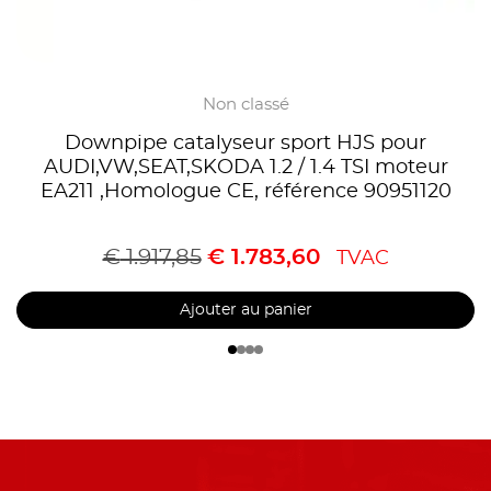
Non classé
Downpipe catalyseur sport HJS pour
AUDI,VW,SEAT,SKODA 1.2 / 1.4 TSI moteur
EA211 ,Homologue CE, référence 90951120
€
1.917,85
€
1.783,60
TVAC
Ajouter au panier