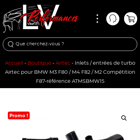
Menu
Mon comp
Pan
Accueil
-
Boutique
-
Airtec
-
Inlets / entrées de turbo
Airtec pour BMW M3 F80 / M4 F82 / M2 Compétition
F87-référence ATMSBMW15
Promo !