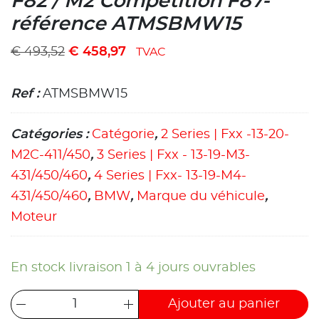
F82 / M2 Compétition F87-
référence ATMSBMW15
€
493,52
€
458,97
TVAC
Ref :
ATMSBMW15
Catégories :
Catégorie
,
2 Series | Fxx -13-20-
M2C-411/450
,
3 Series | Fxx - 13-19-M3-
431/450/460
,
4 Series | Fxx- 13-19-M4-
431/450/460
,
BMW
,
Marque du véhicule
,
Moteur
En stock livraison 1 à 4 jours ouvrables
Ajouter au panier