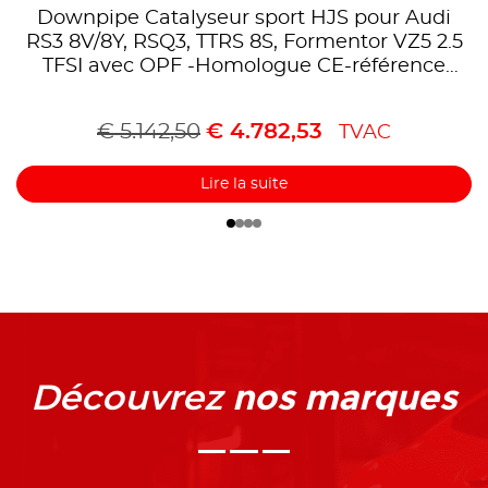
Downpipe Catalyseur sport HJS pour Audi
RS3 8V/8Y, RSQ3, TTRS 8S, Formentor VZ5 2.5
TFSI avec OPF -Homologue CE-référence
90821170
€
5.142,50
€
4.782,53
TVAC
Lire la suite
nos marques
Découvrez