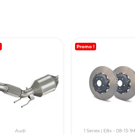
!
Promo !
Audi
1 Series | E8x - 08-13-1