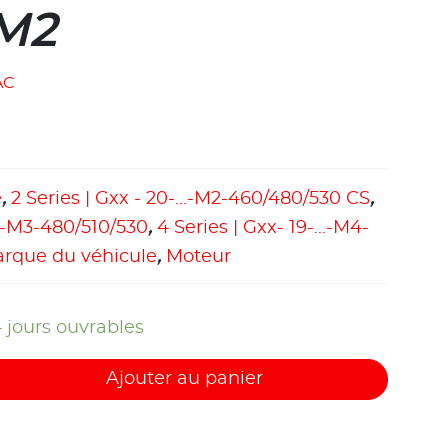
M2
AC
e
,
2 Series | Gxx - 20-...-M2-460/480/530 CS
,
...-M3-480/510/530
,
4 Series | Gxx- 19-...-M4-
rque du véhicule
,
Moteur
4 jours ouvrables
Ajouter au panier