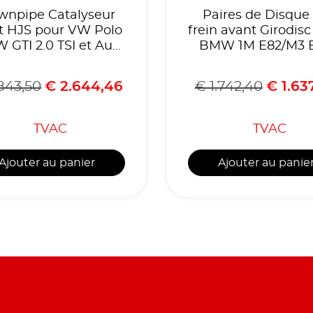
wnpipe Catalyseur
Paires de Disque
t HJS pour VW Polo
frein avant Girodisc
W GTI 2.0 TSI et Audi
BMW 1M E82/M3 
A1 40 TFSI 2.0-
E92 E93
Homologue CE-
843,50
€
2.644,46
€
1.742,40
€
1.63
éférence 90821165
TVAC
TVAC
Ajouter au panier
Ajouter au panie