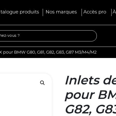
talogue produits
Nos marques
Accès pro
À
MX pour BMW G80, G81, G82, G83, G87 M3/M4/M2
Inlets 
pour BM
G82, G8