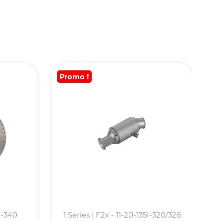
Promo !
M-340
1 Series | F2x - 11-20-135I-320/326