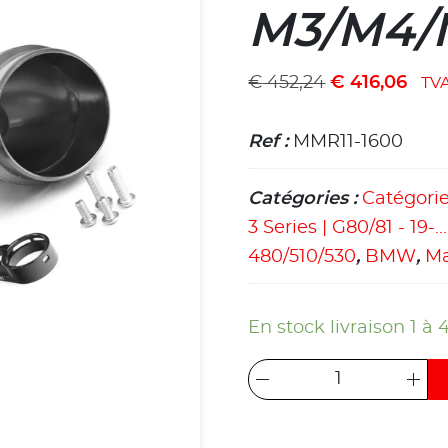
M3/M4/
€
452,24
€
416,06
TV
Ref :
MMR11-1600
Catégories :
Catégori
3 Series | G80/81 - 19-
480/510/530
,
BMW
,
Ma
En stock livraison 1 à 