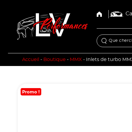
Ca
Accueil
-
Boutique
-
MMX
-
Inlets de turbo M
Promo !