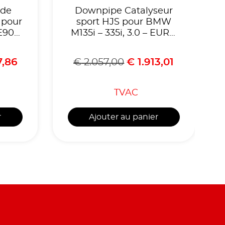
 de
Downpipe Catalyseur
 pour
sport HJS pour BMW
E90
M135i – 335i, 3.0 – EURO
5, 300
Cellules,Homologuè
7,86
€
2.057,00
€
1.913,01
CE,référence 90812015
TVAC
r
Ajouter au panier