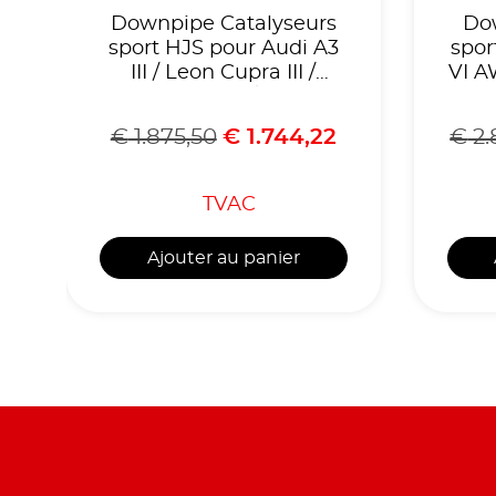
Downpipe Catalyseurs
Do
sport HJS pour Audi A3
spor
III / Leon Cupra III /
VI A
Octavia RS III / Golf VII
GTI,Homologué
€
1.875,50
€
1.744,22
€
2.
CE,référence 90951110
r
TVAC
Ajouter au panier