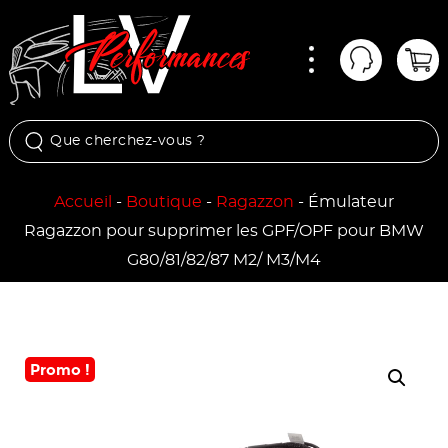
Menu
Mon comp
Pan
Accueil
-
Boutique
-
Ragazzon
-
Émulateur
Ragazzon pour supprimer les GPF/OPF pour BMW
G80/81/82/87 M2/ M3/M4
Promo !