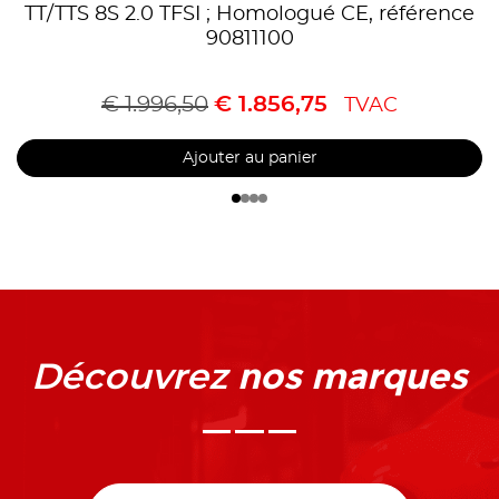
TT/TTS 8S 2.0 TFSI ; Homologué CE, référence
90811100
€
1.996,50
€
1.856,75
TVAC
Ajouter au panier
nos marques
Découvrez