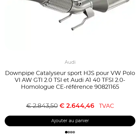
Audi
Downpipe Catalyseur sport HJS pour VW Polo
VI AW GTI 2.0 TSI et Audi A1 40 TFSI 2.0-
Homologue CE-référence 90821165
€
2.843,50
€
2.644,46
TVAC
Ajouter au panier