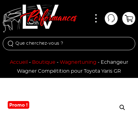
Menu
Mon comp
Pan
Accueil
-
Boutique
-
Wagnertuning
-
Echangeur
Wagner Compétition pour Toyota Yaris GR
Promo !