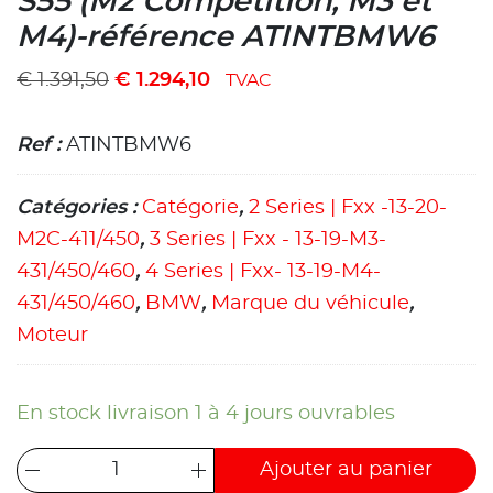
S55 (M2 Competition, M3 et
M4)-référence ATINTBMW6
€
1.391,50
€
1.294,10
TVAC
Ref :
ATINTBMW6
Catégories :
Catégorie
,
2 Series | Fxx -13-20-
M2C-411/450
,
3 Series | Fxx - 13-19-M3-
431/450/460
,
4 Series | Fxx- 13-19-M4-
431/450/460
,
BMW
,
Marque du véhicule
,
Moteur
En stock livraison 1 à 4 jours ouvrables
Ajouter au panier