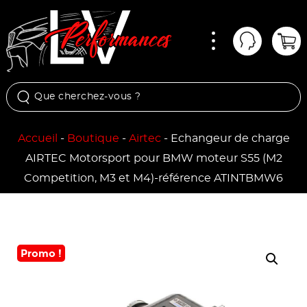
Menu
Mon comp
Pan
Accueil
-
Boutique
-
Airtec
-
Echangeur de charge
AIRTEC Motorsport pour BMW moteur S55 (M2
Competition, M3 et M4)-référence ATINTBMW6
Promo !