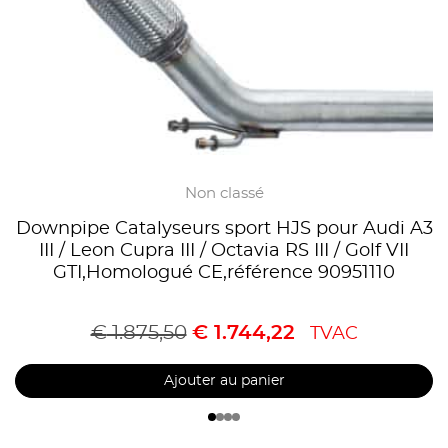
Non classé
Downpipe Catalyseurs sport HJS pour Audi A3
III / Leon Cupra III / Octavia RS III / Golf VII
GTI,Homologué CE,référence 90951110
€
1.875,50
€
1.744,22
TVAC
Ajouter au panier