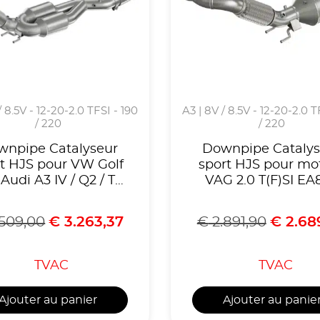
/ 8.5V - 12-20-2.0 TFSI - 190
A3 | 8V / 8.5V - 12-20-2.0 T
/ 220
/ 220
wnpipe Catalyseur
Downpipe Catalys
t HJS pour VW Golf
sport HJS pour mo
 Audi A3 IV / Q2 / TT
VAG 2.0 T(F)SI EA
/TT S III/SQ2, Cupra
Gen.3, VW Golf 7 
ca/Formentor, Seat
Seat Leon Cupra
509,00
€
3.263,37
€
2.891,90
€
2.68
on IV,Homologué
,Skoda Octavia 3 R
référence 90821185
voir liste compatibil
Homologue CE
TVAC
TVAC
référence 908211
Ajouter au panier
Ajouter au panie