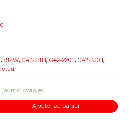
AC
e
,
BMW
,
G42-218 I
,
G42-220 I
,
G42-230 I
,
Moteur
4 jours ouvrables
Ajouter au panier