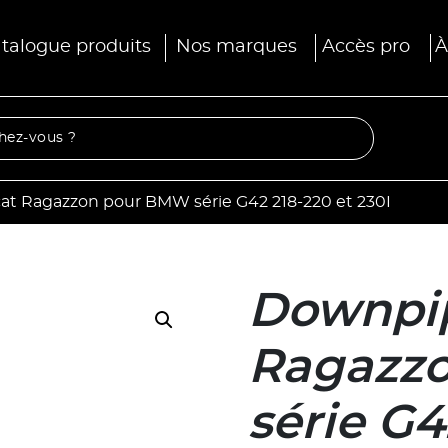
talogue produits
Nos marques
Accès pro
À
t Ragazzon pour BMW série G42 218-220 et 230I
Downpi
Ragazz
série G4