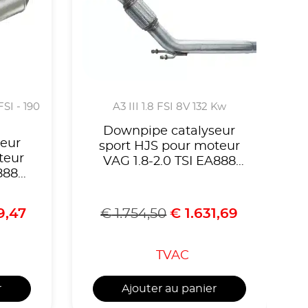
FSI - 190
A3 III 1.8 FSI 8V 132 Kw
Downpipe catalyseur
eur
sport HJS pour moteur
teur
VAG 1.8-2.0 TSI EA888
888
Gen.3 ,Golf Mk7 GTI,
TCR,
Leon 5F Cupra ,voir liste
 5F
compatibilités,Homologué
9,47
€
1.754,50
€
1.631,69
S ,
CE, référence 90951115
ités-
-
TVAC
60
r
Ajouter au panier