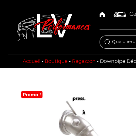
Ca
Accueil
-
Boutique
-
Ragazzon
-
Downpipe Déca
Promo !