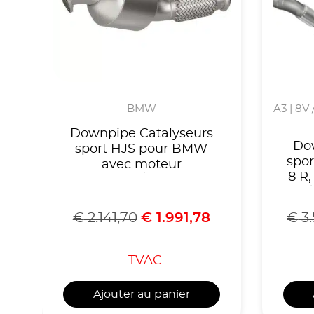
BMW
A3 | 8V 
Downpipe Catalyseurs
Do
sport HJS pour BMW
spor
avec moteur
8 R,
B48B20A/B jusqu’à
III
10/2020 modèles OPF
Ate
(voir liste
€
2.141,70
€
1.991,78
€
3.
Le
compatibilités),Homologué
CE,
CE, référence 90822070
TVAC
Ajouter au panier