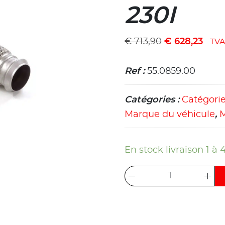
230I
€
713,90
€
628,23
TV
Ref :
55.0859.00
Catégories :
Catégori
Marque du véhicule
,
En stock livraison 1 à 