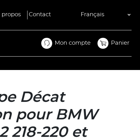
 propos
Contact
Mon compte
Panier
Mon compte
Panier
pe Décat
on pour BMW
2 218-220 et