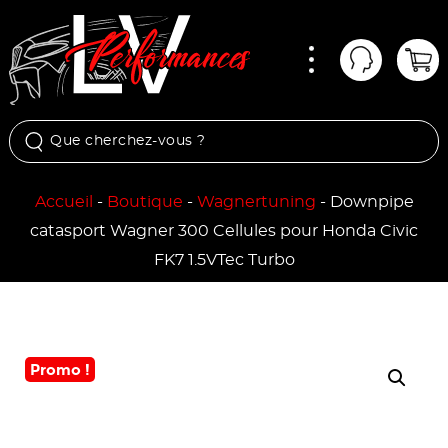
Menu
Mon comp
Pan
Accueil
-
Boutique
-
Wagnertuning
-
Downpipe
catasport Wagner 300 Cellules pour Honda Civic
FK7 1.5VTec Turbo
Promo !