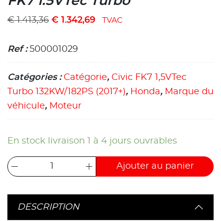
FK7 1.5VTec Turbo
€
1.413,36
€
1.342,69
TVAC
Ref :
500001029
Catégories :
Catégorie
,
Civic FK7 1,5VTec
Turbo 132KW/182PS (2017+)
,
Honda
,
Marque du
véhicule
,
Moteur
En stock livraison 1 à 4 jours ouvrables
Ajouter au panier
DESCRIPTION