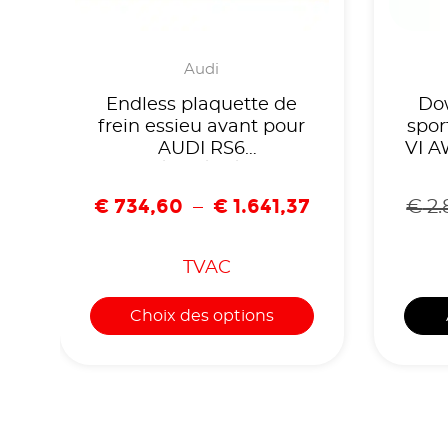
Audi
Endless plaquette de
Do
frein essieu avant pour
spor
AUDI RS6
VI A
C7/RS4/R8/RS-
Q3/LAMBORGHINI-
€
734,60
€
1.641,37
–
€
2.
EIP159
r
TVAC
Choix des options