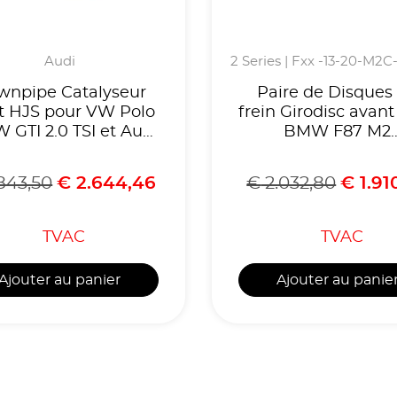
Audi
2 Series | Fxx -13-20-M2C
wnpipe Catalyseur
Paire de Disques
t HJS pour VW Polo
frein Girodisc avant
W GTI 2.0 TSI et Audi
BMW F87 M2
A1 40 TFSI 2.0-
Compétition ou CS
Homologue CE-
option gros frei
843,50
€
2.644,46
€
2.032,80
€
1.91
éférence 90821165
BMW/BMW G87 
TVAC
TVAC
Ajouter au panier
Ajouter au panie