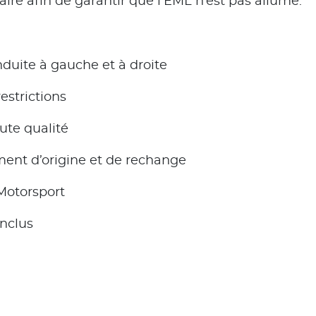
aire afin de garantir que l’EML n’est pas allumé.
nduite à gauche et à droite
restrictions
ute qualité
ent d’origine et de rechange
Motorsport
inclus