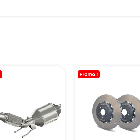
!
Promo !