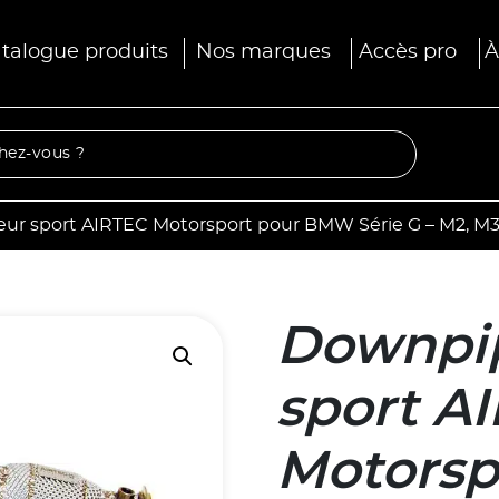
talogue produits
Nos marques
Accès pro
À
eur sport AIRTEC Motorsport pour BMW Série G – M2, 
Downpip
sport A
Motors