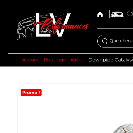
Ca
Accueil
-
Boutique
-
Airtec
-
Downpipe Catalys
Promo !