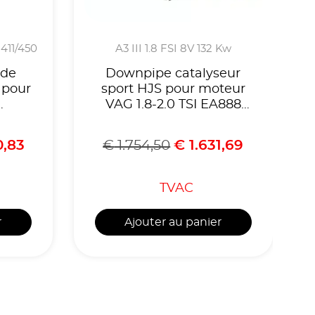
-411/450
A3 III 1.8 FSI 8V 132 Kw
 de
Downpipe catalyseur
 pour
sport HJS pour moteur
VAG 1.8-2.0 TSI EA888
 avec
Gen.3 ,Golf Mk7 GTI,
n
Leon 5F Cupra ,voir liste
0,83
€
1.754,50
€
1.631,69
M2
compatibilités,Homologué
CE, référence 90951115
TVAC
r
Ajouter au panier