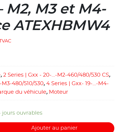
– M2, M3 et M4-
nce ATEXHBMW4
TVAC
e
,
2 Series | Gxx - 20-...-M2-460/480/530 CS
,
...-M3-480/510/530
,
4 Series | Gxx- 19-...-M4-
rque du véhicule
,
Moteur
4 jours ouvrables
Ajouter au panier