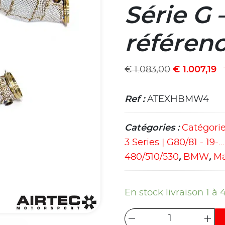
Série G 
référe
€
1.083,00
€
1.007,19
Ref :
ATEXHBMW4
Catégories :
Catégori
3 Series | G80/81 - 19-
480/510/530
,
BMW
,
Ma
En stock livraison 1 à 