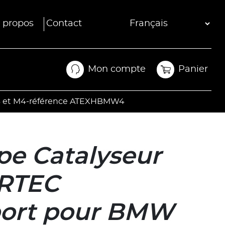
 propos
Contact
Mon compte
Panier
Mon compte
Panier
M3 et M4-référence ATEXHBMW4
e Catalyseur
IRTEC
port pour BMW