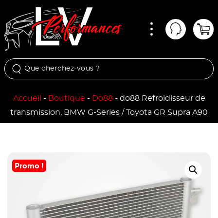
Menu
Mon comp
Pan
Accueil
-
Boutique
-
Do88
-
do88 Refroidisseur de
transmission, BMW G-Series / Toyota GR Supra A90
Promo !