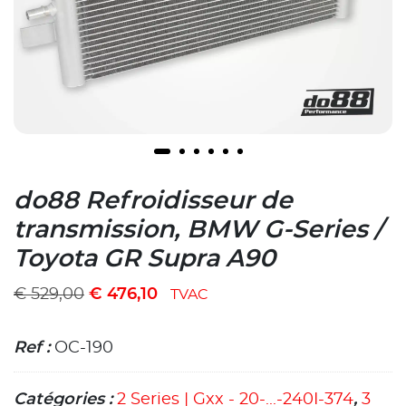
do88 Refroidisseur de
transmission, BMW G-Series /
Toyota GR Supra A90
€
529,00
€
476,10
TVAC
Ref :
OC-190
Catégories :
2 Series | Gxx - 20-...-240I-374
,
3