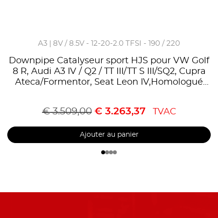
A3 | 8V / 8.5V - 12-20-2.0 TFSI - 190 / 220
Downpipe Catalyseur sport HJS pour VW Golf
8 R, Audi A3 IV / Q2 / TT III/TT S III/SQ2, Cupra
Ateca/Formentor, Seat Leon IV,Homologué
CE,référence 90821185
€
3.509,00
€
3.263,37
TVAC
Ajouter au panier