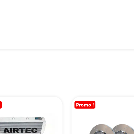
!
Promo !