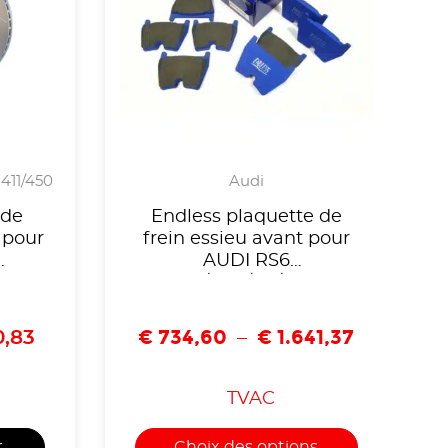
-411/450
Audi
 de
Endless plaquette de
 pour
frein essieu avant pour
AUDI RS6
 avec
C7/RS4/R8/RS-
n
Q3/LAMBORGHINI-
M2
EIP159
€
734,60
€
1.641,37
0,83
–
TVAC
r
Choix des options