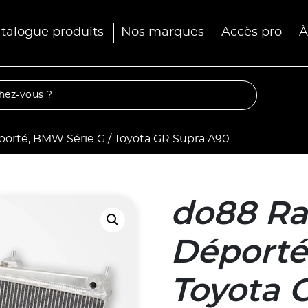
talogue produits
Nos marques
Accès pro
À
porté, BMW Série G / Toyota GR Supra A90
do88 Ra
Déporté
Toyota 