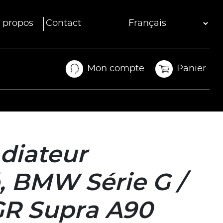
 propos
Contact
Mon compte
Panier
Mon compte
Panier
diateur
, BMW Série G /
GR Supra A90