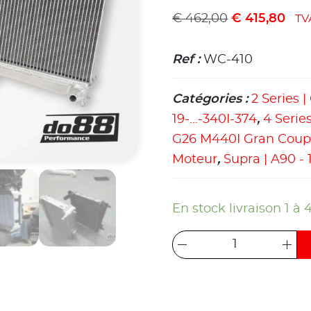
€
462,00
€
415,80
TV
Ref :
WC-410
Catégories :
2 Series |
19-...-340I-374
,
4 Series
G26 M440I Gran Cou
Moteur
,
Supra | A90 - 
En stock livraison 1 à 