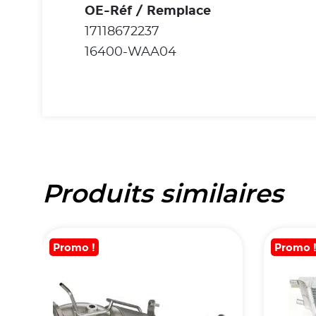
OE-Réf / Remplace
17118672237
16400-WAA04
Produits similaires
Promo !
Promo 