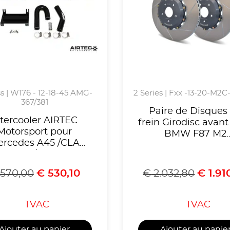
s | W176 - 12-18-45 AMG-
2 Series | Fxx -13-20-M2C
367/381
Paire de Disques
ntercooler AIRTEC
frein Girodisc avant
Motorsport pour
BMW F87 M2
rcedes A45 /CLA
Compétition ou CS
 W176/C117 2012 à
option gros frei
2018 -référence
BMW/BMW G87 
570,00
€
530,10
€
2.032,80
€
1.91
ATINTMB02
TVAC
TVAC
Ajouter au panier
Ajouter au panie