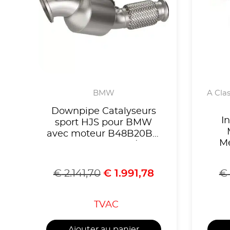
BMW
A Clas
Downpipe Catalyseurs
I
sport HJS pour BMW
avec moteur B48B20B à
Me
partir de l’année 11/2020
AMG
modèles OPF,voir liste
compatibilités,Homologué
€
2.141,70
€
1.991,78
€
CE, référence 90822075
TVAC
Ajouter au panier