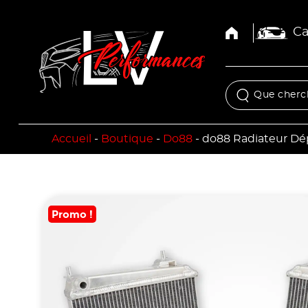
Ca
Accueil
-
Boutique
-
Do88
-
do88 Radiateur Dé
Promo !