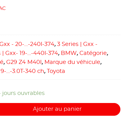
AC
 Gxx - 20-...-240I-374
,
3 Series | Gxx -
 | Gxx- 19-...-440I-374
,
BMW
,
Catégorie
,
pé
,
G29 Z4 M40I
,
Marque du véhicule
,
19-...-3.0T-340 ch
,
Toyota
4 jours ouvrables
Ajouter au panier