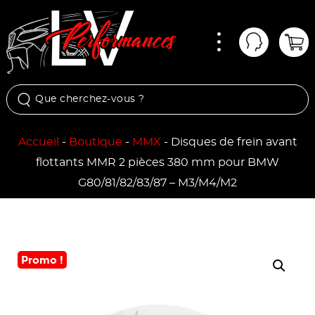
Menu
Mon comp
Pan
Accueil
-
Boutique
-
MMX
-
Disques de frein avant
flottants MMR 2 pièces 380 mm pour BMW
G80/81/82/83/87 – M3/M4/M2
Promo !