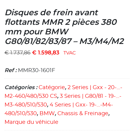
Disques de frein avant
flottants MMR 2 pièces 380
mm pour BMW
G80/81/82/83/87 – M3/M4/M2
€
1.737,86
€
1.598,83
TVAC
Ref :
MMR30-1601F
Catégories :
Catégorie
,
2 Series | Gxx - 20-...-
M2-460/480/530 CS
,
3 Series | G80/81 - 19-...-
M3-480/510/530
,
4 Series | Gxx- 19-...-M4-
480/510/530
,
BMW
,
Chassis & Freinage
,
Marque du véhicule