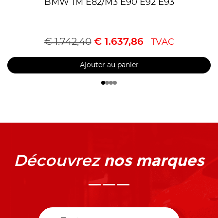
BMW 1M E82/M3 E90 E92 E93
€
1.742,40
€
1.637,86
TVAC
Ajouter au panier
nos marques
Découvrez