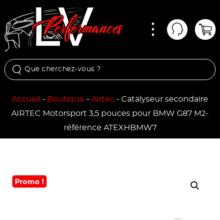
Menu
Mon comp
Pan
Accueil
-
Boutique
-
Airtec
-
Catalyseur secondaire
AIRTEC Motorsport 3,5 pouces pour BMW G87 M2-
référence ATEXHBMW7
Promo !