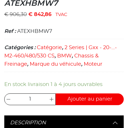
ATEXHBMW7
€
906,30
€
842,86
TVAC
Ref :
ATEXHBMW7
Catégories :
Catégorie
,
2 Series | Gxx - 20-...-
M2-460/480/530 CS
,
BMW
,
Chassis &
Freinage
,
Marque du véhicule
,
Moteur
En stock livraison 1 à 4 jours ouvrables
Ajouter au panier
DESCRIPTION