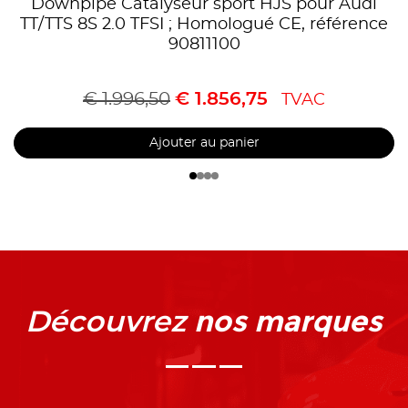
Downpipe Catalyseur sport HJS pour Audi
TT/TTS 8S 2.0 TFSI ; Homologué CE, référence
90811100
€
1.996,50
€
1.856,75
TVAC
Ajouter au panier
nos marques
Découvrez