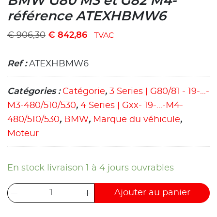
BMW G80 M3 et G82 M4-
référence ATEXHBMW6
€
906,30
€
842,86
TVAC
Ref :
ATEXHBMW6
Catégories :
Catégorie
,
3 Series | G80/81 - 19-...-
M3-480/510/530
,
4 Series | Gxx- 19-...-M4-
480/510/530
,
BMW
,
Marque du véhicule
,
Moteur
En stock livraison 1 à 4 jours ouvrables
Ajouter au panier