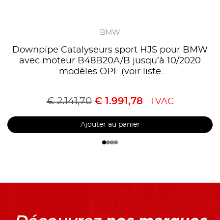
BMW
Downpipe Catalyseurs sport HJS pour BMW
avec moteur B48B20A/B jusqu’à 10/2020
modèles OPF (voir liste
compatibilités),Homologué CE, référence
90822070
€
2.141,70
€
1.991,78
TVAC
Ajouter au panier