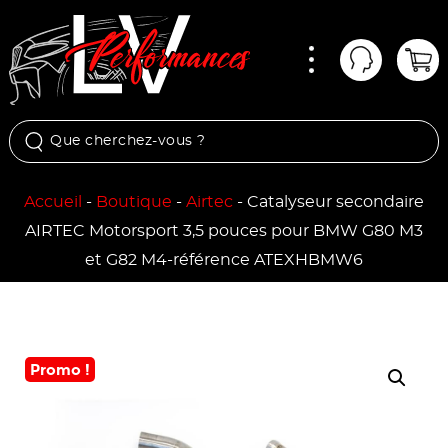
Menu
Mon comp
Pan
Accueil
-
Boutique
-
Airtec
-
Catalyseur secondaire
AIRTEC Motorsport 3,5 pouces pour BMW G80 M3
et G82 M4-référence ATEXHBMW6
Promo !