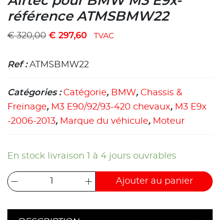
Airtec pour BMW M3 E9x-
référence ATMSBMW22
€
320,00
€
297,60
TVAC
Ref :
ATMSBMW22
Catégories :
Catégorie
,
BMW
,
Chassis &
Freinage
,
M3 E90/92/93-420 chevaux
,
M3 E9x
-2006-2013
,
Marque du véhicule
,
Moteur
En stock livraison 1 à 4 jours ouvrables
Ajouter au panier