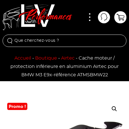
Menu
Mon comp
Pan
Accueil
-
Boutique
-
Airtec
-
Cache moteur /
protection inférieure en aluminium Airtec pour
BMW M3 E9x-référence ATMSBMW22
Promo !