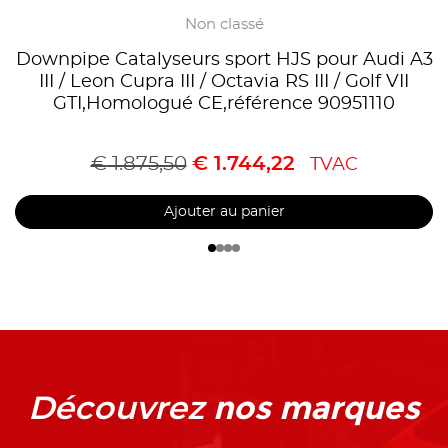
Non classé
Downpipe Catalyseurs sport HJS pour Audi A3
III / Leon Cupra III / Octavia RS III / Golf VII
GTI,Homologué CE,référence 90951110
€
1.875,50
€
1.744,22
TVAC
Ajouter au panier
nos marques
Découvrez