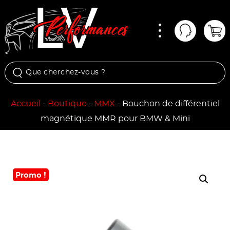
Menu
Mon comp
Pan
Accueil
-
Boutique
-
MMX
-
Bouchon de différentiel
magnétique MMR pour BMW & Mini
Promo !