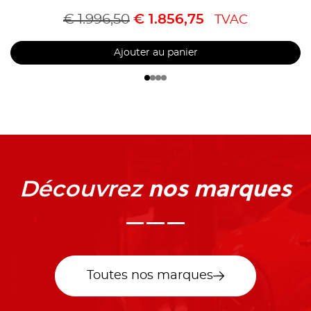
€
1.996,50
€
1.856,75
TVAC
Ajouter au panier
nos marques
Découvrez
Toutes nos marques