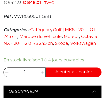
€
942,23
€
848,01
TVAC
Ref :
VWR030001-GAR
Catégories :
Catégorie
,
Golf | MK8 - 20-...-GTI-
245 ch
,
Marque du véhicule
,
Moteur
,
Octavia |
NX - 20-...-2.0 RS 245 ch
,
Skoda
,
Volkswagen
En stock livraison 1 à 4 jours ouvrables
Ajouter au panier
DESCRIPTION