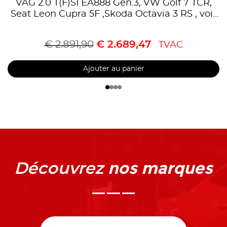
VAG 2.0 T(F)SI EA888 Gen.3, VW Golf 7 TCR,
Seat Leon Cupra 5F ,Skoda Octavia 3 RS , voir
liste compatibilités-Homologue CE-référence
90821160
€
2.891,90
€
2.689,47
TVAC
Ajouter au panier
nos marques
Découvrez