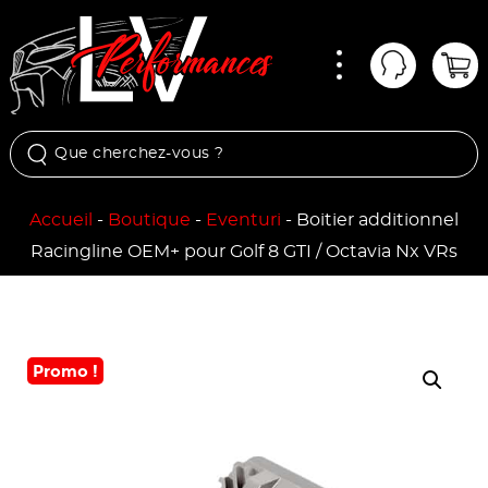
Menu
Mon comp
Pan
Accueil
-
Boutique
-
Eventuri
-
Boitier additionnel
Racingline OEM+ pour Golf 8 GTI / Octavia Nx VRs
Promo !