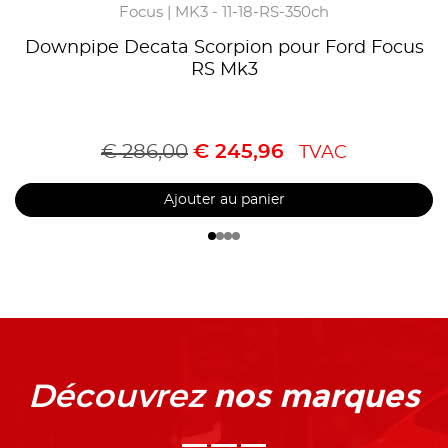
Focus | MK3 - 11-18-RS-350ch
Downpipe Decata Scorpion pour Ford Focus
RS Mk3
€
286,00
€
245,96
TVAC
Ajouter au panier
nos marques
Découvrez