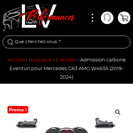
Menu
Mon comp
Pan
Accueil
-
Boutique
-
Eventuri
-
Admission carbone
Eventuri pour Mercedes G63 AMG W463A (2019-
2024)
Promo !