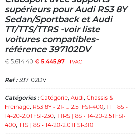
supérieurs pour Audi RS3 8Y
Sedan/Sportback et Audi
TT/TTS/TTRS -voir liste
voitures compatibles-
référence 397102DV
€
5.614,40
€
5.445,97
TVAC
Ref :
397102DV
Catégories :
Catégorie
,
Audi
,
Chassis &
Freinage
,
RS3 8Y - 21-.... 2.5TFSI-400
,
TT | 8S -
14-20-2.0TFSI-230
,
TTRS | 8S - 14-20-2.5TFSI-
400
,
TTS | 8S - 14-20-2.0TFSI-310