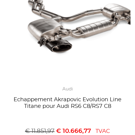
Audi
Echappement Akrapovic Evolution Line
Titane pour Audi RS6 C8/RS7 C8
€
11.851,97
€
10.666,77
TVAC