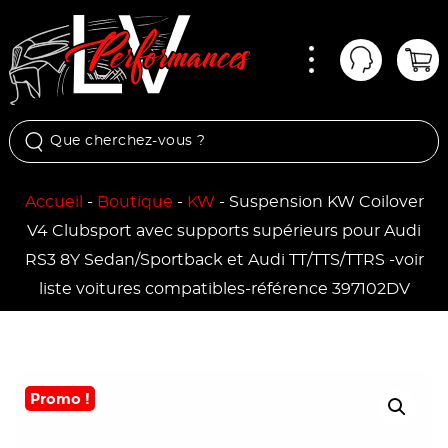
Menu
Mon comp
Pan
Accueil
-
Boutique
-
KW
-
Suspension KW Coilover
V4 Clubsport avec supports supérieurs pour Audi
RS3 8Y Sedan/Sportback et Audi TT/TTS/TTRS -voir
liste voitures compatibles-référence 397102DV
Promo !